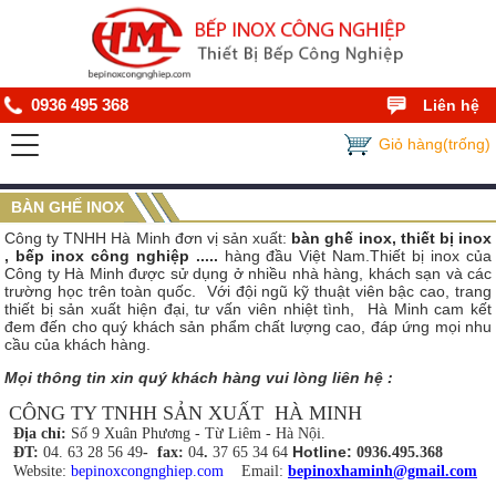
0936 495 368
Liên hệ
Giỏ hàng(trống)
BÀN GHẾ INOX
Công ty TNHH Hà Minh đơn vị sản xuất:
bàn ghế inox
,
thiết bị inox
,
bếp inox công nghiệp
.....
hàng đầu Việt Nam.Thiết bị inox của
Công ty Hà Minh được sử dụng ở nhiều nhà hàng, khách sạn và các
trường học trên toàn quốc. Với đội ngũ kỹ thuật viên bậc cao, trang
thiết bị sản xuất hiện đại, tư vấn viên nhiệt tình, Hà Minh cam kết
đem đến cho quý khách sản phẩm chất lượng cao, đáp ứng mọi nhu
cầu của khách hàng.
Mọi thông tin xin quý khách hàng vui lòng liên hệ :
CÔNG TY TNHH SẢN XUẤT HÀ MINH
Địa chỉ:
Số 9 Xuân Phương - Từ Liêm - Hà Nội.
Hotline:
ĐT:
04. 63 28 56 49
- fax:
04
.
37 65 34 64
0936.495.368
Website:
bepinoxcongnghiep.com
Email:
bepinoxhaminh@gmail.co
m